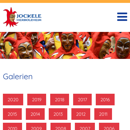
Galerien
2020
2019
2018
2017
2016
2015
2014
2013
2012
2011
2010
2009
2008
2007
2006