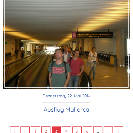
Donnerstag, 22. Mai 2014
Ausflug Mallorca
«
‹
1
2
3
4
5
6
…
›
»